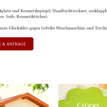
latz und Kosmetikspiegel, Handtuchtrockner, ausklappba
r, Seife, Kosmetiktücher).
enhaus Glücksklee gegen Gebühr Waschmaschine und Trockn
E & ANFRAGE