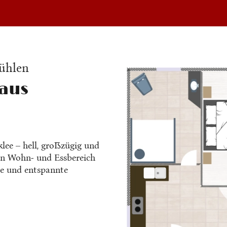
fühlen
haus
lee – hell, großzügig und
nen Wohn- und Essbereich
le und entspannte