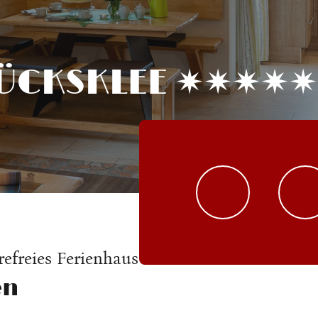
LÜCKSKLEE ✷✷✷✷✷
efreies Ferienhaus am Chiemsee
en