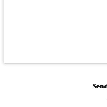
Legende:
verfügbar (Anreise)
Abreise
verfügbar
Send